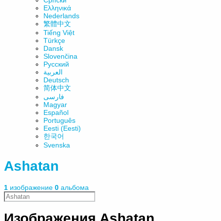
Српски
Ελληνικά
Nederlands
繁體中文
Tiếng Việt
Türkçe
Dansk
Slovenčina
Русский
العربية
Deutsch
简体中文
فارسی
Magyar
Español
Português
Eesti (Eesti)
한국어
Svenska
Ashatan
1
изображение
0
альбома
Изображения Ashatan