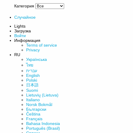
Категория
Случайное
Lights
Загрузка
Войти
Информация
Terms of service
Privacy
RU
Українська
ไทย
עברית
English
Polski
日本語
Suomi
Lietuvių (Lietuva)
Italiano
‪Norsk Bokmål‬
Български
Čeština
Français
Bahasa Indonesia
Português (Brasil)